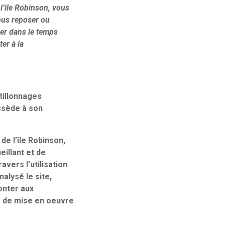
 l’île Robinson, vous
vous reposer ou
er dans le temps
ter à la
rtillonnages
ossède à son
de l’île Robinson,
eillant et de
vers l’utilisation
alysé le site,
onter aux
s de mise en oeuvre