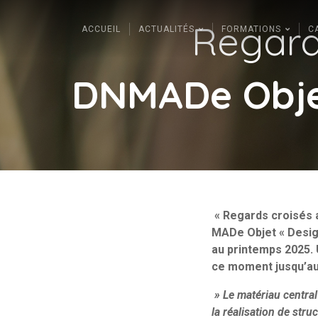
Regard
ACCUEIL
ACTUALITÉS
FORMATIONS
C
DNMADe Objet
« Regards croisés a
MADe Objet « Desig
au printemps 2025. 
ce moment jusqu’au
» Le matériau central
la réalisation de stru