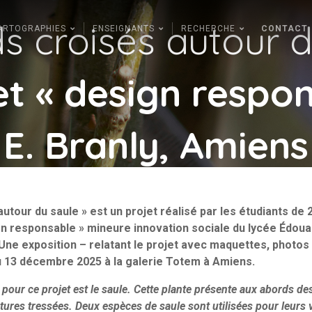
s croisés autour d
ARTOGRAPHIES
ENSEIGNANTS
RECHERCHE
CONTACT
 « design respons
E. Branly, Amiens
utour du saule » est un projet réalisé par les étudiants d
n responsable » mineure innovation sociale du lycée Édoua
Une exposition – relatant le projet avec maquettes, photos e
 13 décembre 2025 à la galerie Totem à Amiens.
 pour ce projet est le saule. Cette plante présente aux abords de
ctures tressées. Deux espèces de saule sont utilisées pour leurs 