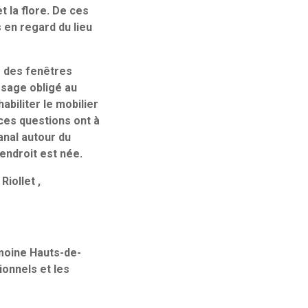
t la flore. De ces
 en regard du lieu
r des fenêtres
ssage obligé au
biliter le mobilier
ces questions ont à
anal autour du
endroit est née.
iollet ,
imoine Hauts-de-
ionnels et les