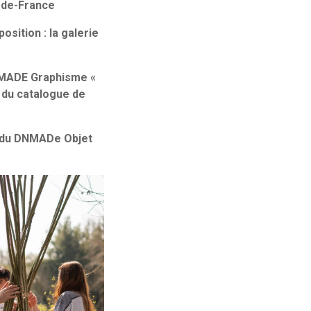
s-de-France
sition : la galerie
N MADE Graphisme «
e du catalogue de
tés du DNMADe Objet