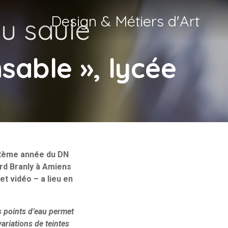
Design & Métiers d'Art
u saule
able », lycée
e 2ème année du DN
rd Branly à Amiens
t vidéo – a lieu en
s points d’eau permet
variations de teintes