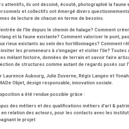
attentifs, ils ont dessiné, écouté, photographié la faune e
rsonnels et collectifs ont émergé divers questionnements
ismes de lecture de chacun en terme de besoins.
’entrée de l’île depuis le chemin de halage? Comment crée
’étang et la faune existante? Comment valoriser le pont, pa
 rieux existants au sein des hortillonnages? Comment réha
nviter les promeneurs à s’engager et visiter l’ile? Toutes 
es mêlant histoire, données de terrain et savoir faire artis
llection de structures comme autant de regards posés sur l’
r Laurence Aubourg, Julie Duverne, Régis Langeo et Yonah R
ADe Objet, design responsable, innovation sociale.
exposition a été rendue possible grâce :
pus des métiers et des qualifications métiers d’art & patr
en relation des acteurs, pour les contacts avec les institut
agnant le projet