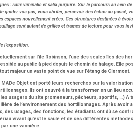
ques : salix viminalis et salix purpure. Sur le parcours au sein de
ule guider vos pas, vous abriter, percevoir des échos au passé, 
es espaces nouvellement crées. Ces structures destinées à évolu
euillage sont autant de grilles et trames de lecture pour vous invi
e l’exposition.
ctuellement sur l’île Robinson, l’une des seules îles des ho
essible au public à pied depuis le chemin de halage. Elle p
ut majeur un vaste point de vue sur l’étang de Clermont.
 MADe Objet ont porté leurs recherches sur la valorisation 
rtillonnages. Ils ont oeuvré à la transformer en un lieu accu
les usagers du site promeneurs, pêcheurs, sportifs, …) A tra
ilière de l’environnement des hortillonnages. Après avoir an
ns, des usages, des fonctions, les étudiants ont dû se confr
ériau vivant qu’est le saule et de ses différentes méthode
 par une vannière.