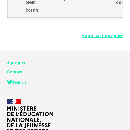
plein
contra
écran
Page cartographie
À propos
Contact
Twitter