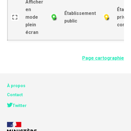
Afficher
en
Établ
Établissement
mode
privé 
public
plein
contra
écran
Page cartographie
À propos
Contact
Twitter